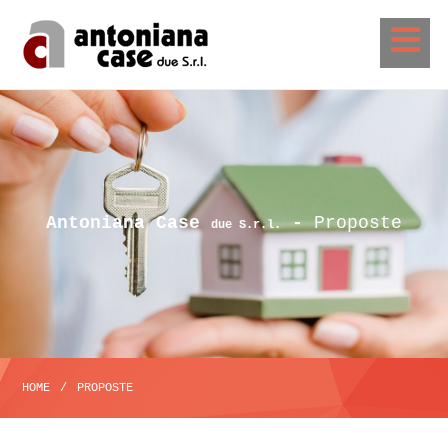
Antoniana Case
-
Proposte
due S.r.l.
HOME
/
PROPOSTE