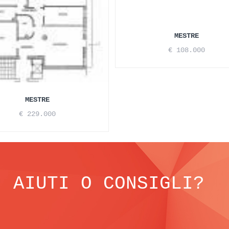
MESTRE
€ 108.000
MESTRE
€ 229.000
I AIUTI O CONSIGLI?