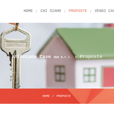
HOME
CHI SIAMO
PROPOSTE
VENDI CA
Antoniana Case
-
Proposte
due S.r.l.
HOME
/
PROPOSTE