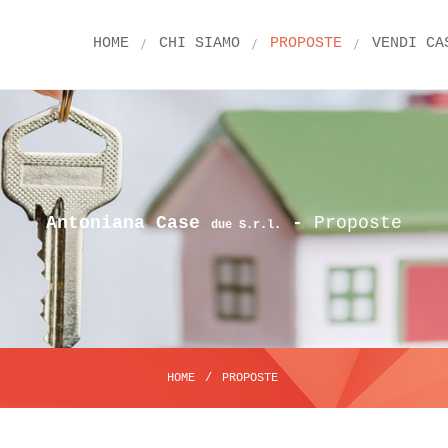
HOME
CHI SIAMO
PROPOSTE
VENDI CA
Antoniana Case
-
Proposte
due S.r.l.
HOME
/
PROPOSTE