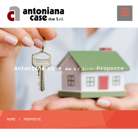
Antoniana Case
-
Proposte
due S.r.l.
HOME
/
PROPOSTE