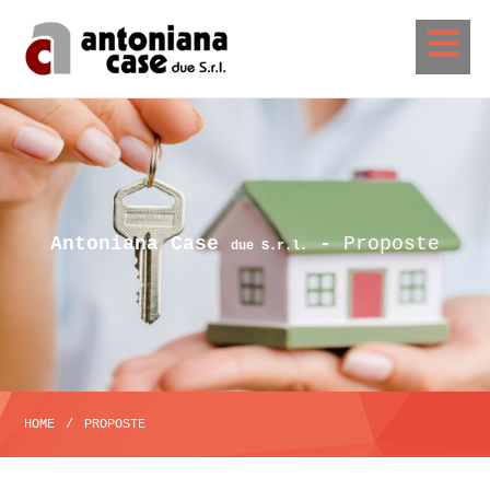
Antoniana Case
-
Proposte
due S.r.l.
HOME
/
PROPOSTE