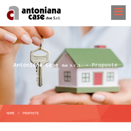
Antoniana Case
-
Proposte
due S.r.l.
HOME
/
PROPOSTE